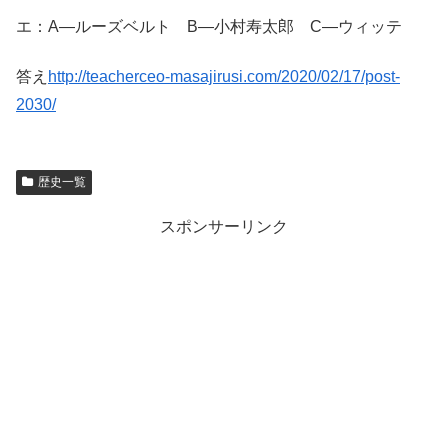
エ：A―ルーズベルト B―小村寿太郎 C―ウィッテ
答え
http://teacherceo-masajirusi.com/2020/02/17/post-
2030/
歴史一覧
スポンサーリンク