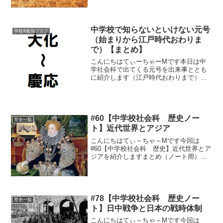
中学校で知らないといけない元号
学校&勉強ブログ
（始まりから江戸時代おわりま
で）【まとめ】
こんにちはてぃーちゃーMです本日は中
学社会科で出てくる元号を出来事ととも
に紹介します（江戸時代おわりまで）元
号は年号ともいわれますが中学の社会科
で出てくる争いや政治の変化などはその
時代の元号をとったものが多いですある
程度の流れや順番を知れば...
#60【中学校社会科 歴史ノー
歴史一覧
ト】近代世界とアジア
こんにちはてぃ～ちゃ～Mです今回は
#60【中学校社会科 歴史】近代世界とア
ジアを紹介しますまとめ（ノート用）コ
ピペどーぞ(^_^)イギリス16世紀、国王に
より国家の統一が進められる1534年 宗
教改革でプロテスタント系のイギリス国
教会が成立...
#78【中学校社会科 歴史ノー
歴史一覧
ト】日中戦争と日本の戦時体制
こんにちはてぃ～ちゃ～Mです今回は