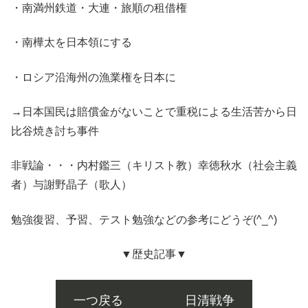
・南満州鉄道・大連・旅順の租借権
・南樺太を日本領にする
・ロシア沿海州の漁業権を日本に
→日本国民は賠償金がないことで重税による生活苦から日
比谷焼き討ち事件
非戦論・・・内村鑑三（キリスト教）幸徳秋水（社会主義
者）与謝野晶子（歌人）
勉強復習、予習、テスト勉強などの参考にどうぞ(^_^)
▼歴史記事▼
一つ戻る 日清戦争