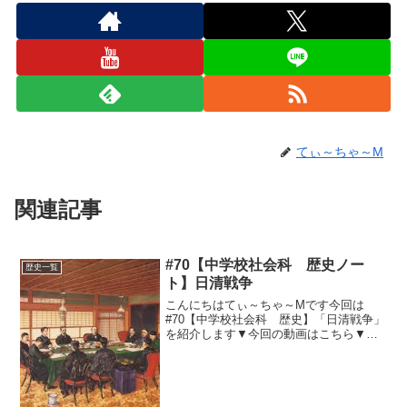
てぃ～ちゃ～M
関連記事
#70【中学校社会科 歴史ノー
歴史一覧
ト】日清戦争
こんにちはてぃ～ちゃ～Mです今回は
#70【中学校社会科 歴史】「日清戦争」
を紹介します▼今回の動画はこちら▼ノ
ート用まとめ事大党VS独立党（清の側）
（日本側）1884年～甲申事変・・・独立
党のクーデターを清軍が鎮圧1885年～天
津条約・・・...