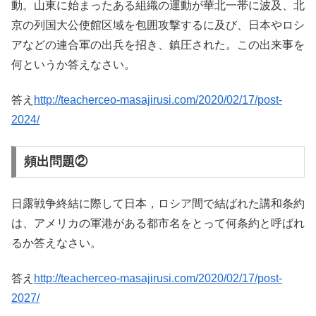
動。山東に始まったある組織の運動が華北一帯に波及、北
京の列国大公使館区域を包囲攻撃するに及び、日本やロシ
アなどの連合軍の出兵を招き、鎮圧された。この出来事を
何というか答えなさい。
答え
http://teacherceo-masajirusi.com/2020/02/17/post-
2024/
頻出問題②
日露戦争終結に際して日本，ロシア間で結ばれた講和条約
は、アメリカの軍港がある都市名をとって何条約と呼ばれ
るか答えなさい。
答え
http://teacherceo-masajirusi.com/2020/02/17/post-
2027/