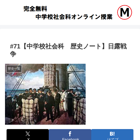
#71【中学校社会科 歴史ノート】日露戦
争
歴史一覧
X
Facebook
はてブ