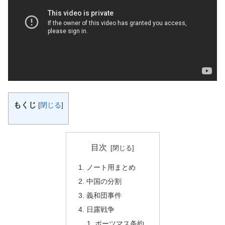
もくじ
[
閉じる
]
目次
ノート用まとめ
中国の分割
義和団事件
日露戦争
ポーツマス条約