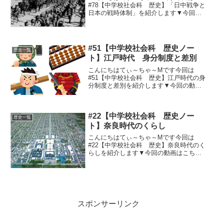
#78【中学校社会科 歴史】「日中戦争と
日本の戦時体制」を紹介します▼今回の
動画はこちら▼ノート用まとめ中国統一
の動き・蒋介石・・・国民党。1927年、
国民政府軍による北伐・日本軍の干
渉・・・1927年、山...
#51【中学校社会科 歴史ノー
歴史一覧
ト】江戸時代 身分制度と差別
こんにちはてぃ～ちゃ～Mです今回は
#51【中学校社会科 歴史】江戸時代の身
分制度と差別を紹介します▼今回の動画
はこちら▼まとめ（ノート用）コピペど
ーぞ(^_^)様々な身分と関係士・・・武士
（支配階級）～特権：帯刀（切捨御
#22【中学校社会科 歴史ノー
免）、名字農・・・農...
歴史一覧
ト】奈良時代のくらし
こんにちはてぃ～ちゃ～Mです今回は
#22【中学校社会科 歴史】奈良時代のく
らしを紹介します▼今回の動画はこちら
▼まとめ（ノート用）コピペどーぞ
(^_^)①貴族と農民の暮らし 都の邸宅で
国から給料をもらいくらす貴族。竪穴住
居で税や労役を担う農...
スポンサーリンク