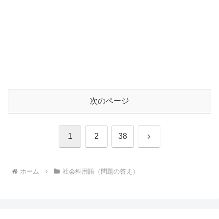
次のページ
次
1
2
38
へ
ホーム
社会科用語（問題の答え）