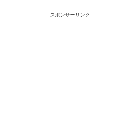
験したというプロの観点から「スタディ
サプリ」を紹介します「...
スポンサーリンク