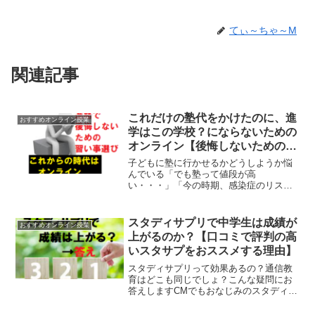
てぃ～ちゃ～M
関連記事
これだけの塾代をかけたのに、進
おすすめオンライン授業
学はこの学校？にならないための
オンライン【後悔しないための習
い事選び】
子どもに塾に行かせるかどうしようか悩
んでいる「でも塾って値段が高
い・・・」「今の時期、感染症のリスク
が・・・」「友達と一緒になることで集
中力がなくなるんじゃないか・・・」
様々な心配が出てきますですが、学び方
スタディサプリで中学生は成績が
おすすめオンライン授業
は塾だけではありません今の時代、と...
上がるのか？【口コミで評判の高
いスタサプをおススメする理由】
スタディサプリって効果あるの？通信教
育はどこも同じでしょ？こんな疑問にお
答えしますCMでもおなじみのスタディサ
プリはとても評判が高い学習教材です小
学校、中学校、高校、大人と幅広いコー