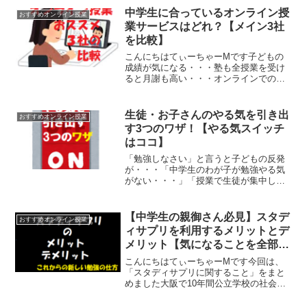
スを持って、幅広い世代のニーズにこた
中学生に合っているオンライン授
おすすめオンライン授業
えているスタディサプリ...
業サービスはどれ？【メイン3社
を比較】
こんにちはてぃーちゃーMです子どもの
成績が気になる・・・塾も全授業を受け
ると月謝も高い・・・オンラインでの通
信教育も色々あってわからない・・・そ
ういった悩みを解決しますオンラインで
の学習はこれから着実に伸びる分野です
生徒・お子さんのやる気を引き出
おすすめオンライン授業
だからこそサービス会社を...
す3つのワザ！【やる気スイッチ
はココ】
「勉強しなさい」と言うと子どもの反発
が・・・「中学生のわが子が勉強やる気
がない・・・」「授業で生徒が集中して
いない・・・」こんな悩みを抱えている
保護者の方は多いですもちろん教育現場
でも当たり前のようにこういう場面はあ
【中学生の親御さん必見】スタデ
おすすめオンライン授業
りますですがこの悩みは、...
ィサプリを利用するメリットとデ
メリット【気になることを全部ま
とめました】
こんにちはてぃーちゃーMです今回は、
「スタディサプリに関すること」をまと
めました大阪で10年間公立学校の社会科
の教師として勤務し生徒を知り、保護者
を知り、教師を知り、授業を知った、経