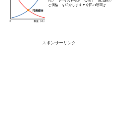
#30 【中学校社会科 公民】 市場経済
と価格 を紹介します▼今回の動画はこ
ちら▼▼今回のノート用文章はこちら
▼①均衡価格１、市場経済～市場（商品
が売り買いされる場）が社会に張り巡ら
されている経済２、価格～...
スポンサーリンク