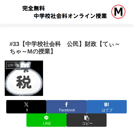
#33【中学校社会科 公民】財政【てぃ～
ちゃ～Mの授業】
公民一覧
X
Facebook
はてブ
LINE
コピー