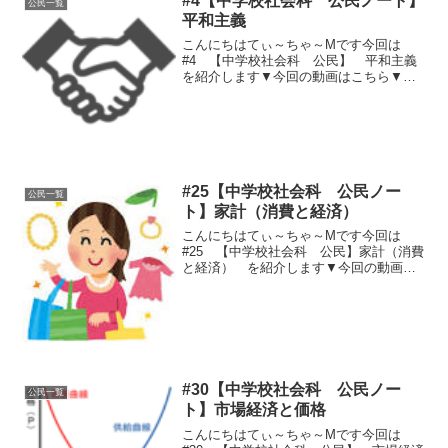
#4【中学校社会科 公民ノート】
公民一覧
自分の生き方や生活につ...
平和主義
こんにちはてぃ～ちゃ～Mです今回は
#4 【中学校社会科 公民】 平和主義
を紹介します▼今回の動画はこちら▼▼
今回のノート用文章はこちら▼①平和と
憲法憲法前文「政府の行為によって再び
戦争の惨禍が起こることのないようにす
る」憲法９条「戦争と武力...
#25【中学校社会科 公民ノー
公民一覧
ト】家計（消費と経済）
こんにちはてぃ～ちゃ～Mです今回は
#25 【中学校社会科 公民】家計（消費
と経済） を紹介します▼今回の動画は
こちら▼▼今回のノート用文章はこちら
▼①家計の収入は所得１、勤労所得～会
社や官庁で働いた給料２、事業所得～企
業、商店、病院などの経...
#30【中学校社会科 公民ノー
公民一覧
ト】市場経済と価格
こんにちはてぃ～ちゃ～Mです今回は