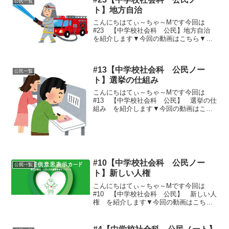
公民一覧
ト】地方自治
こんにちはてぃ～ちゃ～Mです今回は
#23 【中学校社会科 公民】地方自治
を紹介します▼今回の動画はこちら▼▼
今回のノート用文章はこちら▼①住民が
自ら治める～「地方自治は民主主義の学
校」（ジェームズ・ブライス）１、住民
#13【中学校社会科 公民ノー
自治～住民の意思に基づ...
公民一覧
ト】選挙の仕組み
こんにちはてぃ～ちゃ～Mです今回は
#13 【中学校社会科 公民】 選挙の仕
組み を紹介します▼今回の動画はこち
ら▼▼今回のノート用文章はこちら▼①
選挙の４原則１、普通選挙～満18歳以上
の日本国籍を持つすべての国民２、平等
選挙～一人一票３、直...
#10【中学校社会科 公民ノー
公民一覧
ト】新しい人権
こんにちはてぃ～ちゃ～Mです今回は
#10 【中学校社会科 公民】 新しい人
権 を紹介します▼今回の動画はこちら
▼▼今回のノート用文章はこちら▼〇新
しい人権・・・社会の変化とともに人権
も変化・追加される①自己決定権・・・