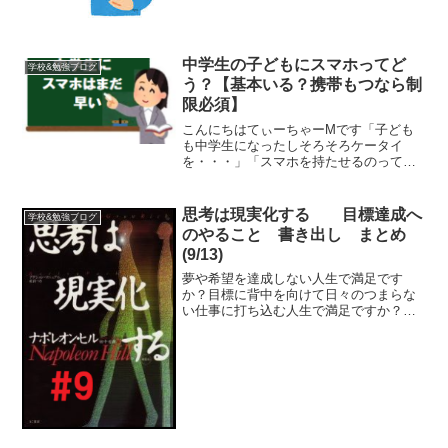
い・・・」「英語なんて大体...
中学生の子どもにスマホってど
学校&勉強ブログ
う？【基本いる？携帯もつなら制
限必須】
こんにちはてぃーちゃーMです「子ども
も中学生になったしそろそろケータイ
を・・・」「スマホを持たせるのってま
だ早いかな・・・」「私たちの時代の携
帯デビューは高校ぐらいだったからまだ
早いかな・・・・」お子さんの携帯デビ
思考は現実化する 目標達成へ
学校&勉強ブログ
ューの時期に悩んでいる親は...
のやること 書き出し まとめ
(9/13)
夢や希望を達成しない人生で満足です
か？目標に背中を向けて日々のつまらな
い仕事に打ち込む人生で満足ですか？あ
なたはやるべき使命を持って生まれてい
るのですあなたには自分の人生を幸せに
する力を持って生まれているのです人生
を自分の手で思い通りに作っ...