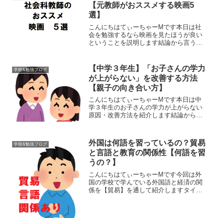
【元教師がおススメする映画5
選】
こんにちはてぃーちゃーMです本日は社
会を勉強するなら映画を見たほうが良い
ということを説明します結論から言うと
【良質な情報を「まとめ」たものが映
画】だからですあなたは新聞を読むのっ
て面白いですけど面倒な部分もあります
【中学３年生】「お子さんの学力
学校&勉強ブログ
よね情報雑誌もアプリよりま...
が上がらない」を改善する方法
【親子の向き合い方】
こんにちはてぃーちゃーMです本日は中
学３年生のお子さんの学力が上がらない
原因・改善方法を紹介します結論から言
いますが成績はあなたと、お子さんの意
識が変われば絶対に伸びます私も10年間
担任を続け進路指導ももちろんしていま
外国は何語を習っているの？貿易
学校&勉強ブログ
す若輩者ですが元教師、...
と言語と教育の関係性【何語を習
うの？】
こんにちはてぃーちゃーMです今回は外
国の学校で学んでいる外国語と経済の関
係を【貿易】を通して紹介しますタイト
ルはややこしいですが、下の文章は簡単
です言語に関して、例えば英語の場合だ
と学生は「英語をする意味が分からな