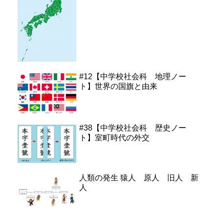
#12【中学校社会科 地理ノー
ト】世界の国旗と由来
#38【中学校社会科 歴史ノー
ト】室町時代の外交
人類の発生 猿人 原人 旧人 新
人