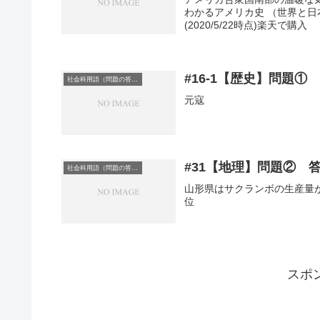
わかるアメリカ史 （世界と日
(2020/5/22時点)楽天で購入
#16-1【歴史】問題①
社会科用語（問題の答え）
元寇
#31【地理】問題② 
社会科用語（問題の答え）
山形県はサクランボの生産量が2
位
スポ