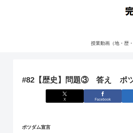
授業動画（地・歴
#82【歴史】問題③ 答え ポ
X
Facebook
ポツダム宣言