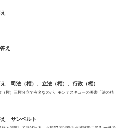
答え
 答え
答え 司法（権）、立法（権）、行政（権）
政（権）三権分立で有名なのが、モンテスキューの著書「法の精
答え サンベルト
候と関連して呼ばれる、北緯37度以南の地域記事に戻る 一冊で