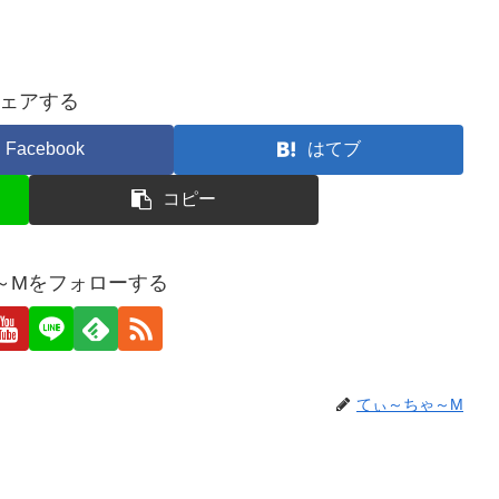
ェアする
Facebook
はてブ
コピー
～Mをフォローする
てぃ～ちゃ～M