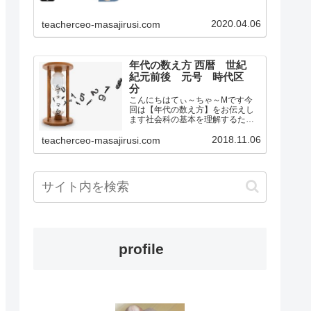
学校社会科の教師として教壇に立
っていましたもとからオンライン
2020.04.06
teacherceo-masajirusi.com
の活用やこれからの日本における
学校教育が変化するだろ…
年代の数え方 西暦 世紀
紀元前後 元号 時代区
分
こんにちはてぃ～ちゃ～Mです今
回は【年代の数え方】をお伝えし
ます社会科の基本を理解するため
のサイトです今は何年ですか？と
聞かれたらいくつかの答え方があ
2018.11.06
teacherceo-masajirusi.com
ります例えば2018年もう一つは平
成30年などですこの2018年って何
の数字？平成って何？…
profile