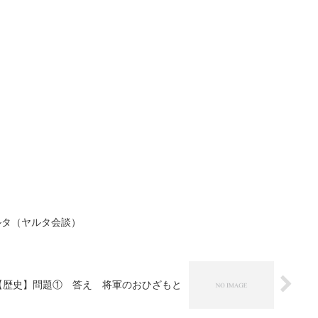
ルタ（ヤルタ会談）
7【歴史】問題① 答え 将軍のおひざもと