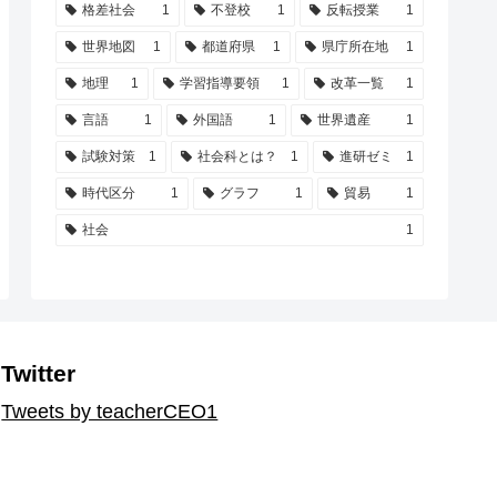
格差社会
1
不登校
1
反転授業
1
世界地図
1
都道府県
1
県庁所在地
1
地理
1
学習指導要領
1
改革一覧
1
言語
1
外国語
1
世界遺産
1
試験対策
1
社会科とは？
1
進研ゼミ
1
時代区分
1
グラフ
1
貿易
1
社会
1
Twitter
Tweets by teacherCEO1