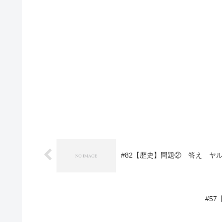
#82【歴史】問題② 答え ヤ
#5