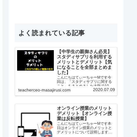
よく読まれている記事
【中学生の親御さん必見】
スタディサプリを利用する
メリットとデメリット【気
になることを全部まとめま
した】
こんにちはてぃーちゃーMです今
回は、「スタディサプリに関する
こと」をまとめました大阪で10年
2020.07.09
teacherceo-masajirusi.com
間公立学校の社会科の教師として
勤務し生徒を知り、保護者を知
り、教師を知り、授業を知った、
経験したというプロの観点から
「スタディサプリ」を紹介します
オンライン授業のメリット
「…
デメリット【オンライン授
業は反転授業】
こんにちはてぃーちゃーMです本
日はオンライン授業のメリットと
デメリットについて説明します私
は2010年から2019年の8月まで中