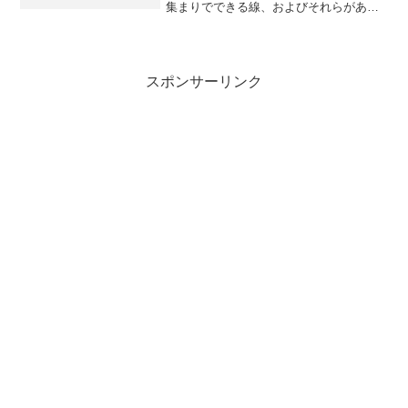
集まりでできる線、およびそれらがある
一定の間隔でつらなった線の集まりのこ
と 記事に戻る’20 福岡県公立高校入試過
去問題【合計3000円以上で送料無料】価
格：1047円...
スポンサーリンク