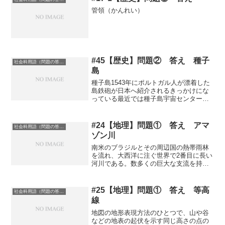
管領（かんれい）
#45【歴史】問題② 答え 種子
社会科用語（問題の答え）
島
種子島1543年にポルトガル人が漂着した
島鉄砲が日本へ紹介されるきっかけにな
っている最近では種子島宇宙センターな
ど宇宙関連施設も多い、日本で10番目に
大きい島
#24【地理】問題① 答え アマ
社会科用語（問題の答え）
ゾン川
南米のブラジルとその周辺国の熱帯雨林
を流れ、大西洋に注ぐ世界で2番目に長い
河川である。数多くの巨大な支流を持
ち、流域面積は世界で一番大きい河川 記
事に戻るインカ 全3巻/バーゲンブック{ア
ントワーヌ・B・ダニエル 河出書房新社
#25【地理】問題① 答え 等高
社会科用語（問題の答え）
歴史 地理 ...
線
地図の地形表現方法のひとつで、山や谷
などの地表の起伏を示す同じ高さの点の