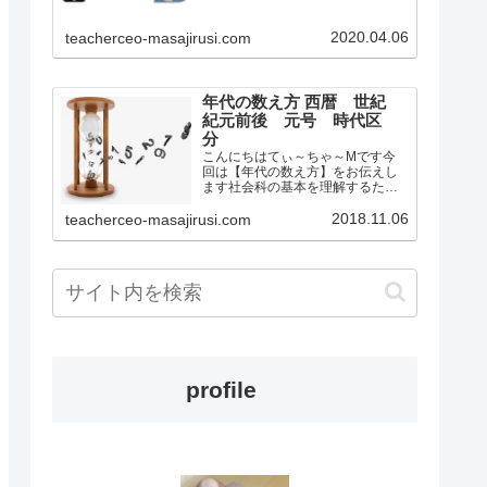
学校社会科の教師として教壇に立
っていましたもとからオンライン
2020.04.06
teacherceo-masajirusi.com
の活用やこれからの日本における
学校教育が変化するだろ…
年代の数え方 西暦 世紀
紀元前後 元号 時代区
分
こんにちはてぃ～ちゃ～Mです今
回は【年代の数え方】をお伝えし
ます社会科の基本を理解するため
のサイトです今は何年ですか？と
聞かれたらいくつかの答え方があ
2018.11.06
teacherceo-masajirusi.com
ります例えば2018年もう一つは平
成30年などですこの2018年って何
の数字？平成って何？…
profile