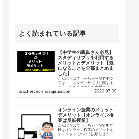
よく読まれている記事
【中学生の親御さん必見】
スタディサプリを利用する
メリットとデメリット【気
になることを全部まとめま
した】
こんにちはてぃーちゃーMです今
回は、「スタディサプリに関する
こと」をまとめました大阪で10年
2020.07.09
teacherceo-masajirusi.com
間公立学校の社会科の教師として
勤務し生徒を知り、保護者を知
り、教師を知り、授業を知った、
経験したというプロの観点から
「スタディサプリ」を紹介します
オンライン授業のメリット
「…
デメリット【オンライン授
業は反転授業】
こんにちはてぃーちゃーMです本
日はオンライン授業のメリットと
デメリットについて説明します私
は2010年から2019年の8月まで中