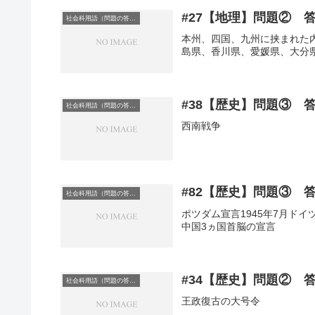
#27【地理】問題② 
社会科用語（問題の答え）
本州、四国、九州に挟まれた
島県、香川県、愛媛県、大分
#38【歴史】問題③ 
社会科用語（問題の答え）
西南戦争
#82【歴史】問題③ 
社会科用語（問題の答え）
ポツダム宣言1945年7月ド
中国3ヵ国首脳の宣言
#34【歴史】問題② 
社会科用語（問題の答え）
王政復古の大号令