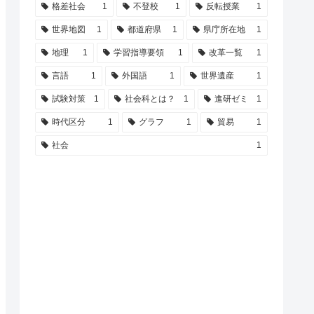
格差社会
1
不登校
1
反転授業
1
世界地図
1
都道府県
1
県庁所在地
1
地理
1
学習指導要領
1
改革一覧
1
言語
1
外国語
1
世界遺産
1
試験対策
1
社会科とは？
1
進研ゼミ
1
時代区分
1
グラフ
1
貿易
1
社会
1