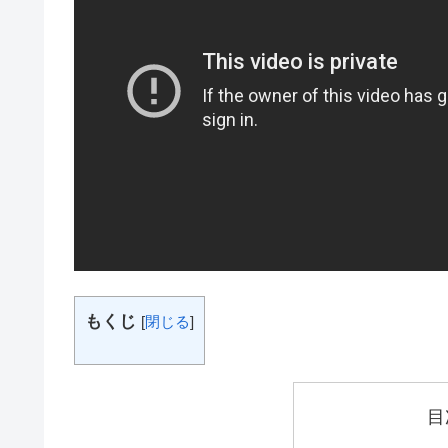
もくじ
[
閉じる
]
目