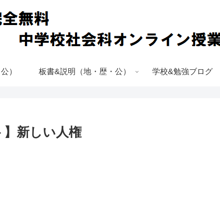
・公）
板書&説明（地・歴・公）
学校&勉強ブログ
ト】新しい人権