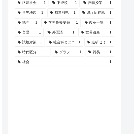
格差社会
1
不登校
1
反転授業
1
世界地図
1
都道府県
1
県庁所在地
1
地理
1
学習指導要領
1
改革一覧
1
言語
1
外国語
1
世界遺産
1
試験対策
1
社会科とは？
1
進研ゼミ
1
時代区分
1
グラフ
1
貿易
1
社会
1