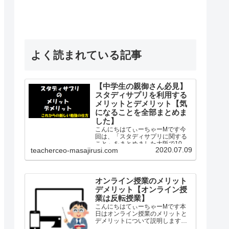
よく読まれている記事
【中学生の親御さん必見】
スタディサプリを利用する
メリットとデメリット【気
になることを全部まとめま
した】
こんにちはてぃーちゃーMです今
回は、「スタディサプリに関する
こと」をまとめました大阪で10年
2020.07.09
teacherceo-masajirusi.com
間公立学校の社会科の教師として
勤務し生徒を知り、保護者を知
り、教師を知り、授業を知った、
経験したというプロの観点から
「スタディサプリ」を紹介します
オンライン授業のメリット
「…
デメリット【オンライン授
業は反転授業】
こんにちはてぃーちゃーMです本
日はオンライン授業のメリットと
デメリットについて説明します私
は2010年から2019年の8月まで中