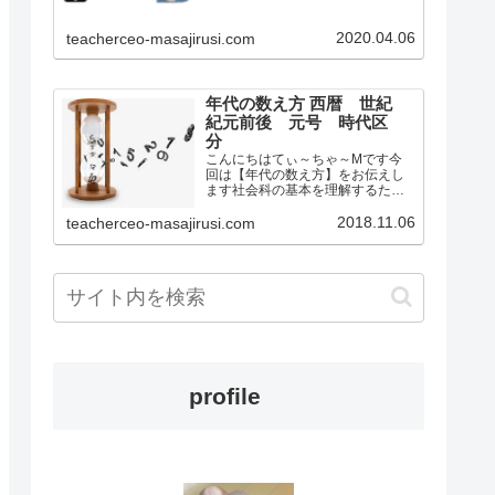
学校社会科の教師として教壇に立
っていましたもとからオンライン
2020.04.06
teacherceo-masajirusi.com
の活用やこれからの日本における
学校教育が変化するだろ…
年代の数え方 西暦 世紀
紀元前後 元号 時代区
分
こんにちはてぃ～ちゃ～Mです今
回は【年代の数え方】をお伝えし
ます社会科の基本を理解するため
のサイトです今は何年ですか？と
聞かれたらいくつかの答え方があ
2018.11.06
teacherceo-masajirusi.com
ります例えば2018年もう一つは平
成30年などですこの2018年って何
の数字？平成って何？…
profile