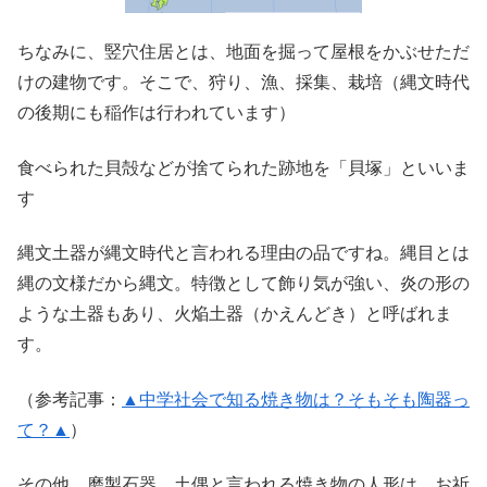
ちなみに、竪穴住居とは、地面を掘って屋根をかぶせただ
けの建物です。そこで、狩り、漁、採集、栽培（縄文時代
の後期にも稲作は行われています）
食べられた貝殻などが捨てられた跡地を「貝塚」といいま
す
縄文土器が縄文時代と言われる理由の品ですね。縄目とは
縄の文様だから縄文。特徴として飾り気が強い、炎の形の
ような土器もあり、火焔土器（かえんどき）と呼ばれま
す。
（参考記事：
▲中学社会で知る焼き物は？そもそも陶器っ
て？▲
）
その他、磨製石器、土偶と言われる焼き物の人形は、お祈