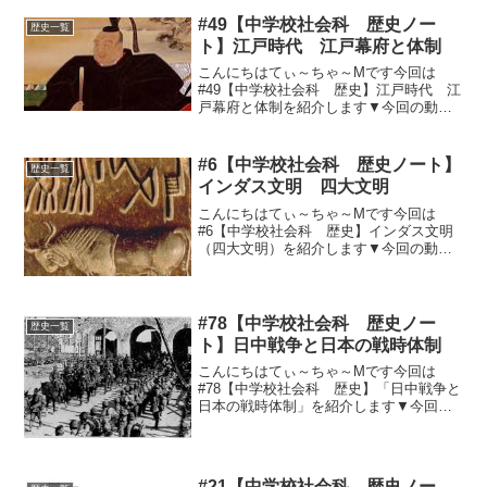
と国際協調① 国際連盟（1920年）～世界
平和を目指す最初の国際機構（本部：ス
#49【中学校社会科 歴史ノー
歴史一覧
イスのジュネーブ...
ト】江戸時代 江戸幕府と体制
こんにちはてぃ～ちゃ～Mです今回は
#49【中学校社会科 歴史】江戸時代 江
戸幕府と体制を紹介します▼今回の動画
はこちら▼まとめ（ノート用）コピペど
ーぞ(^_^)１、徳川家康・・・三河（愛知
県東部）の大名。1600年 関ヶ原の戦い
#6【中学校社会科 歴史ノート】
歴史一覧
で勝利→16...
インダス文明 四大文明
こんにちはてぃ～ちゃ～Mです今回は
#6【中学校社会科 歴史】インダス文明
（四大文明）を紹介します▼今回の動画
はこちら▼▼今回のノート用文章はこち
ら▼①インダス文明 インダス川（現
在のパキスタンあたり）②特徴
インダス文字（象形文字）...
#78【中学校社会科 歴史ノー
歴史一覧
ト】日中戦争と日本の戦時体制
こんにちはてぃ～ちゃ～Mです今回は
#78【中学校社会科 歴史】「日中戦争と
日本の戦時体制」を紹介します▼今回の
動画はこちら▼ノート用まとめ中国統一
の動き・蒋介石・・・国民党。1927年、
国民政府軍による北伐・日本軍の干
渉・・・1927年、山...
#21【中学校社会科 歴史ノー