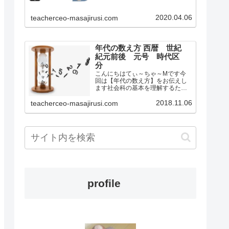
学校社会科の教師として教壇に立
っていましたもとからオンライン
2020.04.06
teacherceo-masajirusi.com
の活用やこれからの日本における
学校教育が変化するだろ…
年代の数え方 西暦 世紀
紀元前後 元号 時代区
分
こんにちはてぃ～ちゃ～Mです今
回は【年代の数え方】をお伝えし
ます社会科の基本を理解するため
のサイトです今は何年ですか？と
聞かれたらいくつかの答え方があ
2018.11.06
teacherceo-masajirusi.com
ります例えば2018年もう一つは平
成30年などですこの2018年って何
の数字？平成って何？…
profile