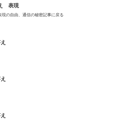
答え 表現
表現の自由、通信の秘密記事に戻る
答え
答え
答え