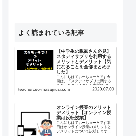
よく読まれている記事
【中学生の親御さん必見】
スタディサプリを利用する
メリットとデメリット【気
になることを全部まとめま
した】
こんにちはてぃーちゃーMです今
回は、「スタディサプリに関する
こと」をまとめました大阪で10年
2020.07.09
teacherceo-masajirusi.com
間公立学校の社会科の教師として
勤務し生徒を知り、保護者を知
り、教師を知り、授業を知った、
経験したというプロの観点から
「スタディサプリ」を紹介します
オンライン授業のメリット
「…
デメリット【オンライン授
業は反転授業】
こんにちはてぃーちゃーMです本
日はオンライン授業のメリットと
デメリットについて説明します私
は2010年から2019年の8月まで中