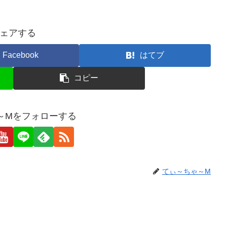
ェアする
Facebook
はてブ
コピー
～Mをフォローする
てぃ～ちゃ～M