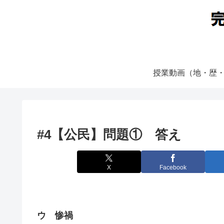
授業動画（地・歴
#4【公民】問題① 答え
X
Facebook
ウ 惨禍