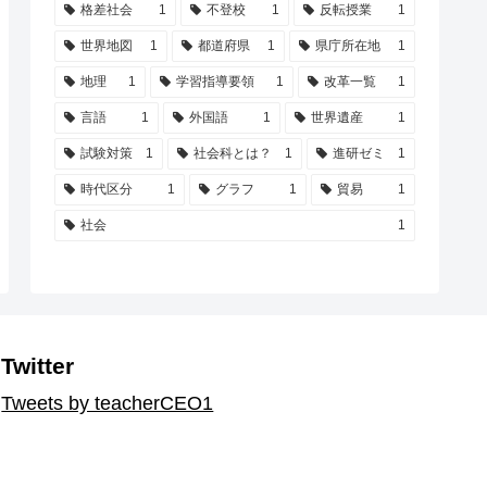
格差社会
1
不登校
1
反転授業
1
世界地図
1
都道府県
1
県庁所在地
1
地理
1
学習指導要領
1
改革一覧
1
言語
1
外国語
1
世界遺産
1
試験対策
1
社会科とは？
1
進研ゼミ
1
時代区分
1
グラフ
1
貿易
1
社会
1
Twitter
Tweets by teacherCEO1