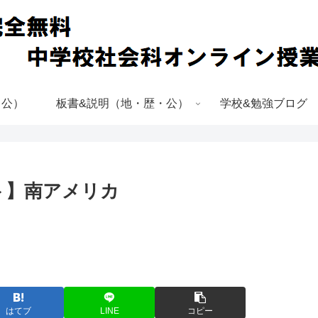
・公）
板書&説明（地・歴・公）
学校&勉強ブログ
ト】南アメリカ
はてブ
LINE
コピー