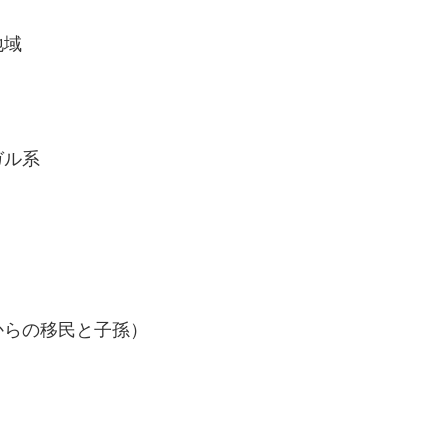
地域
ガル系
からの移民と子孫）