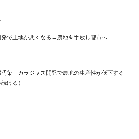
る
開発で土地が悪くなる→農地を手放し都市へ
壌汚染。カラジャス開発で農地の生産性が低下する→
い続ける）