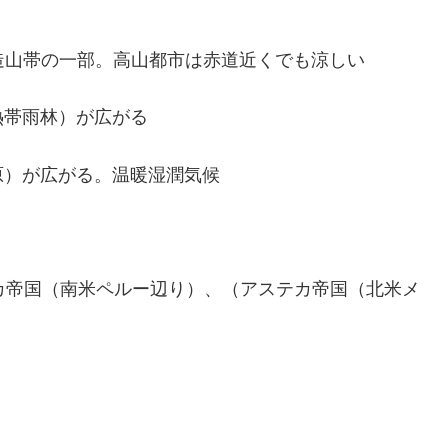
洋造山帯の一部。高山都市は赤道近くでも涼しい
熱帯雨林）が広がる
原）が広がる。温暖湿潤気候
カ帝国（南米ペルー辺り）、（アステカ帝国（北米メ