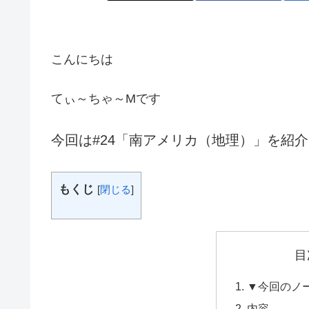
こんにちは
てぃ～ちゃ～Mです
今回は#24「南アメリカ（地理）」を紹
もくじ
[
閉じる
]
目
▼今回のノ
内容