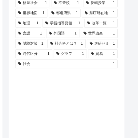
格差社会
1
不登校
1
反転授業
1
世界地図
1
都道府県
1
県庁所在地
1
地理
1
学習指導要領
1
改革一覧
1
言語
1
外国語
1
世界遺産
1
試験対策
1
社会科とは？
1
進研ゼミ
1
時代区分
1
グラフ
1
貿易
1
社会
1