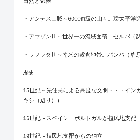
自然と気候
・アンデス山脈～6000m級の山々。環太平
・アマゾン川～世界一の流域面積。セルバ（
・ラプラタ川～南米の穀倉地帯。パンパ（草
歴史
15世紀～先住民による高度な文明・・・イン
キシコ辺り））
16世紀～スペイン・ポルトガルが植民地支配
19世紀～植民地支配からの独立