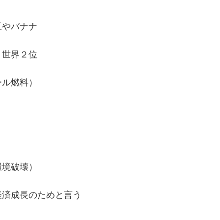
豆やバナナ
）世界２位
ール燃料）
環境破壊）
経済成長のためと言う