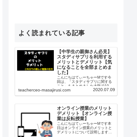
よく読まれている記事
【中学生の親御さん必見】
スタディサプリを利用する
メリットとデメリット【気
になることを全部まとめま
した】
こんにちはてぃーちゃーMです今
回は、「スタディサプリに関する
こと」をまとめました大阪で10年
2020.07.09
teacherceo-masajirusi.com
間公立学校の社会科の教師として
勤務し生徒を知り、保護者を知
り、教師を知り、授業を知った、
経験したというプロの観点から
「スタディサプリ」を紹介します
オンライン授業のメリット
「…
デメリット【オンライン授
業は反転授業】
こんにちはてぃーちゃーMです本
日はオンライン授業のメリットと
デメリットについて説明します私
は2010年から2019年の8月まで中