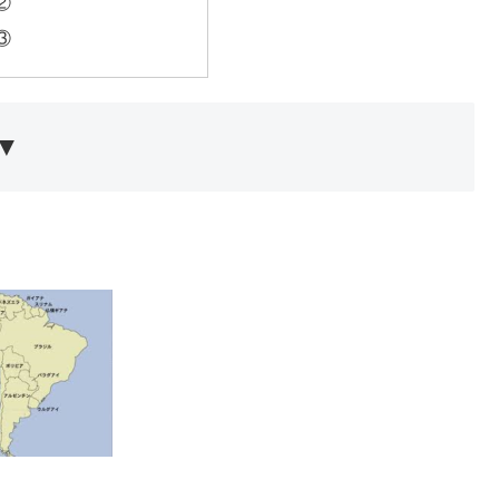
②
③
▼