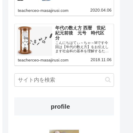
学校社会科の教師として教壇に立
っていましたもとからオンライン
2020.04.06
teacherceo-masajirusi.com
の活用やこれからの日本における
学校教育が変化するだろ…
年代の数え方 西暦 世紀
紀元前後 元号 時代区
分
こんにちはてぃ～ちゃ～Mです今
回は【年代の数え方】をお伝えし
ます社会科の基本を理解するため
のサイトです今は何年ですか？と
聞かれたらいくつかの答え方があ
2018.11.06
teacherceo-masajirusi.com
ります例えば2018年もう一つは平
成30年などですこの2018年って何
の数字？平成って何？…
profile