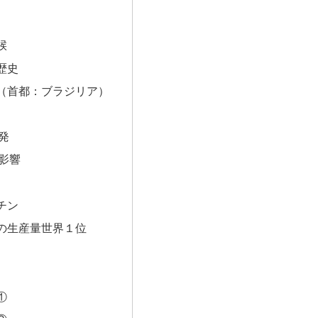
候
歴史
（首都：ブラジリア）
発
影響
チン
の生産量世界１位
①