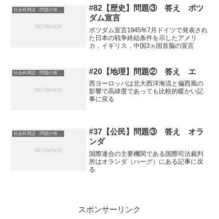
#82【歴史】問題③ 答え ポツ
社会科用語（問題の答え）
ダム宣言
ポツダム宣言1945年7月ドイツで発表され
た日本の戦争終結条件を示したアメリ
カ，イギリス，中国3ヵ国首脳の宣言
#20【地理】問題② 答え エ
社会科用語（問題の答え）
西ヨーロッパは北大西洋海流と偏西風の
影響で高緯度であっても比較的暖かい記
事に戻る
#37【公民】問題③ 答え オラ
社会科用語（問題の答え）
ンダ
国際連合の主要機関である国際司法裁判
所はオランダ（ハーグ）にある記事に戻
る
スポンサーリンク