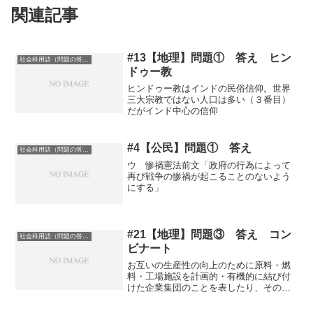
関連記事
#13【地理】問題① 答え ヒン
社会科用語（問題の答え）
ドゥー教
ヒンドゥー教はインドの民俗信仰。世界
三大宗教ではない人口は多い（３番目）
だがインド中心の信仰
#4【公民】問題① 答え
社会科用語（問題の答え）
ウ 惨禍憲法前文「政府の行為によって
再び戦争の惨禍が起こることのないよう
にする」
#21【地理】問題③ 答え コン
社会科用語（問題の答え）
ビナート
お互いの生産性の向上のために原料・燃
料・工場施設を計画的・有機的に結び付
けた企業集団のことを表したり、その企
業集団が集中的に立地する工業地域をさ
していう記事に戻る