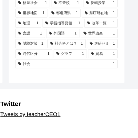
格差社会
1
不登校
1
反転授業
1
世界地図
1
都道府県
1
県庁所在地
1
地理
1
学習指導要領
1
改革一覧
1
言語
1
外国語
1
世界遺産
1
試験対策
1
社会科とは？
1
進研ゼミ
1
時代区分
1
グラフ
1
貿易
1
社会
1
Twitter
Tweets by teacherCEO1