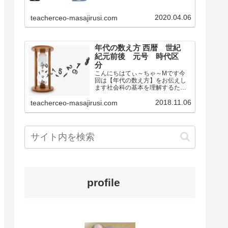
学校社会科の教師として教壇に立
っていましたもとからオンライン
2020.04.06
teacherceo-masajirusi.com
の活用やこれからの日本における
学校教育が変化するだろ…
年代の数え方 西暦 世紀
紀元前後 元号 時代区
分
こんにちはてぃ～ちゃ～Mです今
回は【年代の数え方】をお伝えし
ます社会科の基本を理解するため
のサイトです今は何年ですか？と
聞かれたらいくつかの答え方があ
2018.11.06
teacherceo-masajirusi.com
ります例えば2018年もう一つは平
成30年などですこの2018年って何
の数字？平成って何？…
profile