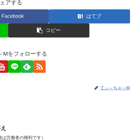
ェアする
Facebook
はてブ
コピー
～Mをフォローする
てぃ～ちゃ～M
答え
権は労働者の権利です）