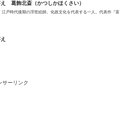
答え 葛飾北斎（かつしかほくさい）
）江戸時代後期の浮世絵師。化政文化を代表する一人。代表作『富
答え
ンサーリンク