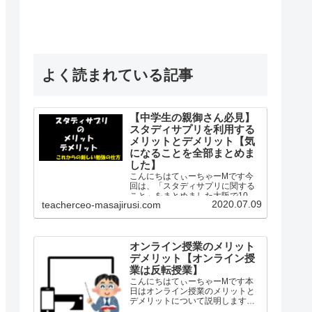
よく読まれている記事
【中学生の親御さん必見】
スタディサプリを利用する
メリットとデメリット【気
になることを全部まとめま
した】
こんにちはてぃーちゃーMです今
回は、「スタディサプリに関する
こと」をまとめました大阪で10年
2020.07.09
teacherceo-masajirusi.com
間公立学校の社会科の教師として
勤務し生徒を知り、保護者を知
り、教師を知り、授業を知った、
経験したというプロの観点から
「スタディサプリ」を紹介します
オンライン授業のメリット
「…
デメリット【オンライン授
業は反転授業】
こんにちはてぃーちゃーMです本
日はオンライン授業のメリットと
デメリットについて説明します私
は2010年から2019年の8月まで中