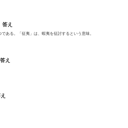
 答え
つである。「征夷」は、蝦夷を征討するという意味。
 答え
答え