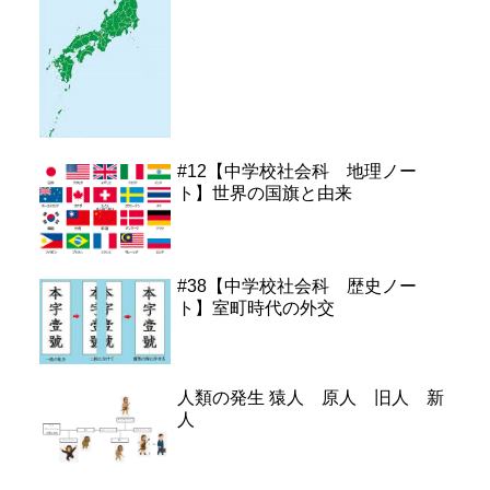
#12【中学校社会科 地理ノー
ト】世界の国旗と由来
#38【中学校社会科 歴史ノー
ト】室町時代の外交
人類の発生 猿人 原人 旧人 新
人