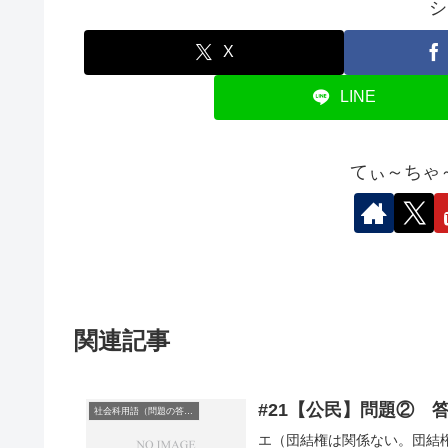
シ
X
LINE
てぃ～ちゃ
関連記事
#21【公民】問題② 
社会科用語（問題の答え）
エ（団結権は関係ない。団結