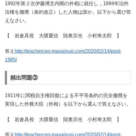
1892年第２次伊藤博文内閣の外相に就任し，1894年治外
法権を撤廃（条約改正）した人物は誰か。以下から選び答
えなさい。
【 岩倉具視 大隈重信 陸奥宗光 小村寿太郎 】
答え
http://teacherceo-masajirusi.com/2020/02/14/post-
1985/
頻出問題③
1911年に関税自主権回復による不平等条約の完全撤廃を
実現した外務大臣（外相）を以下から選んで答えなさい。
【 岩倉具視 大隈重信 陸奥宗光 小村寿太郎 】
答え
http://teacherceo-masajirusi.com/2020/02/14/post-