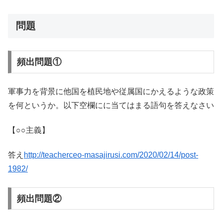
問題
頻出問題①
軍事力を背景に他国を植民地や従属国にかえるような政策
を何というか。以下空欄にに当てはまる語句を答えなさい
【○○主義】
答え
http://teacherceo-masajirusi.com/2020/02/14/post-
1982/
頻出問題②