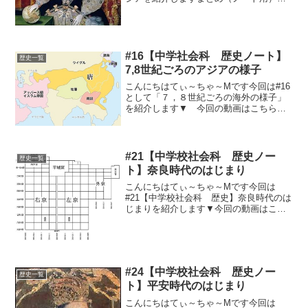
ピペどーぞ(^_^)イギリス16世紀、国王に
より国家の統一が進められる1534年 宗
教改革でプロテスタント系のイギリス国
教会が成立...
#16【中学社会科 歴史ノート】
歴史一覧
7,8世紀ごろのアジアの様子
こんにちはてぃ～ちゃ～Mです今回は#16
として「７，８世紀ごろの海外の様子」
を紹介します▼ 今回の動画はこちら
▼▼今回のノート用文章はこちら▼７、
８世紀のアジアの様子①東アジアの様
子 隋（ズイ）→唐（トウ）。
首都：長安↔シルクロー...
#21【中学校社会科 歴史ノー
歴史一覧
ト】奈良時代のはじまり
こんにちはてぃ～ちゃ～Mです今回は
#21【中学校社会科 歴史】奈良時代のは
じまりを紹介します▼今回の動画はこち
ら▼まとめ（ノート用）コピペどーぞ
(^_^)①奈良時代とは？ 710年～794
年 奈良に都がおかれた時代②平城
京 奈良県に作ら...
#24【中学校社会科 歴史ノー
歴史一覧
ト】平安時代のはじまり
こんにちはてぃ～ちゃ～Mです今回は