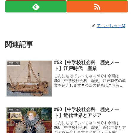
てぃ～ちゃ～M
関連記事
#53【中学校社会科 歴史ノー
歴史一覧
ト】江戸時代 産業
こんにちはてぃ～ちゃ～Mです今回は
#53【中学校社会科 歴史】江戸時代の産
業を紹介します▼今回の動画はこちら▼
まとめ（ノート用）コピペどーぞ(^_^)農
業の進歩新田開発・・・開墾、用水路、
干拓、治水農具の改良・・・備中ぐわ、
千歯こき、千石ど...
#60【中学校社会科 歴史ノー
歴史一覧
ト】近代世界とアジア
こんにちはてぃ～ちゃ～Mです今回は
#60【中学校社会科 歴史】近代世界とア
ジアを紹介しますまとめ（ノート用）コ