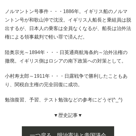
ノルマントン号事件・・・1886年。イギリス船のノルマ
ントン号が和歌山沖で沈没。イギリス人船長と乗組員は脱
出するが、日本人の乗客は全員なくなるが、船長は治外法
権による領事裁判で軽い罪で済んだ。
陸奥宗光～1894年・・・日英通商航海条約～治外法権の
撤廃。イギリス側はロシアの南下政策への対策として。
小村寿太郎～1911年・・・日露戦争で勝利したこともあ
り、関税自主権の完全回復に成功。
勉強復習、予習、テスト勉強などの参考にどうぞ(^_^)
▼歴史記事▼
一つ戻る 明治憲法と帝国議会