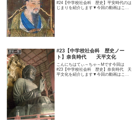
#24【中学校社会科 歴史】平安時代のは
じまりを紹介します▼今回の動画はこち
ら▼まとめ（ノート用）コピペどーぞ
(^_^)桓武天皇の政治桓武天皇が平安京へ
都をうつす（794年）律令制度の立て直し
国司の不正取り...
#23【中学校社会科 歴史ノー
歴史一覧
ト】奈良時代 天平文化
こんにちはてぃ～ちゃ～Mです今回は
#23【中学校社会科 歴史】奈良時代 天
平文化を紹介します▼今回の動画はこち
ら▼まとめ（ノート用）コピペどーぞ
(^_^)①聖武天皇の治世 疫病や自然災害
を仏教の力で国内の安定をはかる →大
仏造立（東大寺） ...